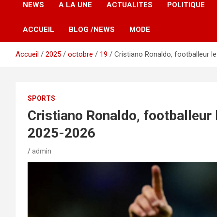
NEWS
A LA UNE
ACTUALITES
POLITIQUE
ACCUEIL
BLOG /NEWS
MODE
Accueil
2025
octobre
19
Cristiano Ronaldo, footballeur
SPORTS
Cristiano Ronaldo, footballeur
2025-2026
admin