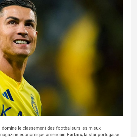
o
domine le classement des footballeurs les mieux
le magazine économique américain
Forbes
, la star portugaise