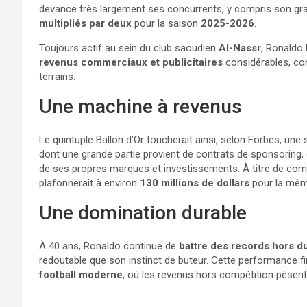
devance très largement ses concurrents, y compris son gra
multipliés par deux
pour la saison
2025-2026
.
Toujours actif au sein du club saoudien
Al-Nassr
, Ronaldo
revenus commerciaux et publicitaires
considérables, con
terrains.
Une machine à revenus
Le quintuple Ballon d’Or toucherait ainsi, selon Forbes, u
dont une grande partie provient de contrats de sponsoring, d
de ses propres marques et investissements. À titre de co
plafonnerait à environ
130 millions de dollars
pour la mêm
Une domination durable
À 40 ans, Ronaldo continue de
battre des records hors du
redoutable que son instinct de buteur. Cette performance fi
football moderne
, où les revenus hors compétition pèsent