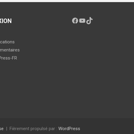
XION
ications
mentaires
Press-FR
se
Fièrement propulsé par :
WordPress