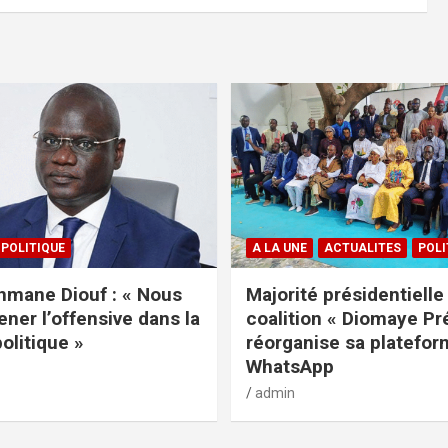
POLITIQUE
A LA UNE
ACTUALITES
POLI
mane Diouf : « Nous
Majorité présidentielle 
ener l’offensive dans la
coalition « Diomaye Pr
politique »
réorganise sa platefo
WhatsApp
admin