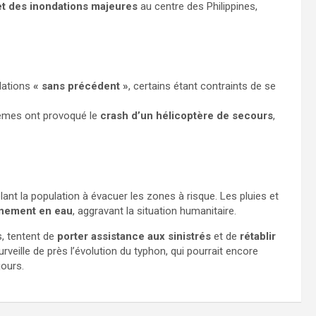
 et des inondations majeures
au centre des Philippines,
dations
« sans précédent »
, certains étant contraints de se
rêmes ont provoqué le
crash d’un hélicoptère de secours
,
elant la population à évacuer les zones à risque. Les pluies et
onnement en eau
, aggravant la situation humanitaire.
, tentent de
porter assistance aux sinistrés
et de
rétablir
rveille de près l’évolution du typhon, qui pourrait encore
ours.