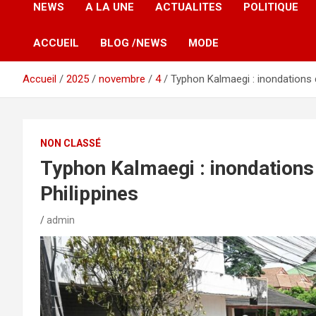
NEWS
A LA UNE
ACTUALITES
POLITIQUE
ACCUEIL
BLOG /NEWS
MODE
Accueil
2025
novembre
4
Typhon Kalmaegi : inondations 
NON CLASSÉ
Typhon Kalmaegi : inondations
Philippines
admin