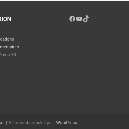
XION
ications
mentaires
Press-FR
se
Fièrement propulsé par :
WordPress