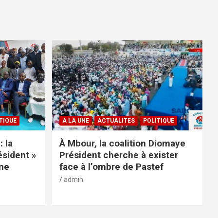
TIQUE
A LA UNE
ACTUALITES
POLITIQUE
: la
À Mbour, la coalition Diomaye
ésident »
Président cherche à exister
rme
face à l’ombre de Pastef
admin