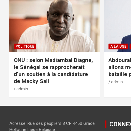
POLITIQUE
A LA UNE
ONU : selon Madiambal Diagne,
Abdourah
le Sénégal se rapprocherait
allons m
d’un soutien à la candidature
bataille 
de Macky Sall
admin
admin
Adresse :Rue des peupliers 8 CP 4460 Grâce
CONNE
Hollogne Liège Belgique