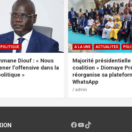
POLITIQUE
A LA UNE
ACTUALITES
POLI
mane Diouf : « Nous
Majorité présidentielle 
ener l’offensive dans la
coalition « Diomaye Pr
politique »
réorganise sa platefo
WhatsApp
admin
XION