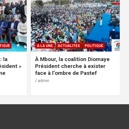
TIQUE
A LA UNE
ACTUALITES
POLITIQUE
: la
À Mbour, la coalition Diomaye
ésident »
Président cherche à exister
rme
face à l’ombre de Pastef
admin