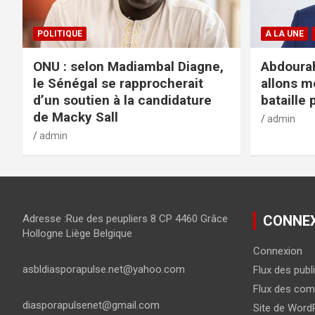
POLITIQUE
A LA UNE
ONU : selon Madiambal Diagne,
Abdourah
le Sénégal se rapprocherait
allons m
d’un soutien à la candidature
bataille 
de Macky Sall
admin
admin
Adresse :Rue des peupliers 8 CP 4460 Grâce
CONNE
Hollogne Liège Belgique
Connexion
asbldiasporapulse.net@yahoo.com
Flux des publ
Flux des com
diasporapulsenet@gmail.com
Site de Word