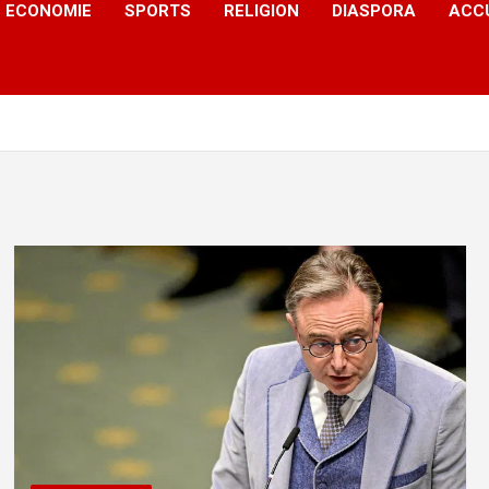
ECONOMIE
SPORTS
RELIGION
DIASPORA
ACC