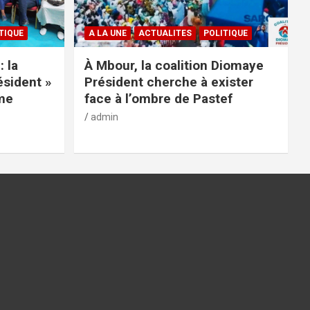
TIQUE
A LA UNE
ACTUALITES
POLITIQUE
: la
À Mbour, la coalition Diomaye
ésident »
Président cherche à exister
rme
face à l’ombre de Pastef
admin