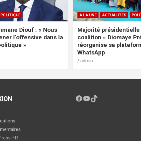
POLITIQUE
A LA UNE
ACTUALITES
POLI
mane Diouf : « Nous
Majorité présidentielle 
ener l’offensive dans la
coalition « Diomaye Pr
politique »
réorganise sa platefo
WhatsApp
admin
XION
ications
mentaires
Press-FR