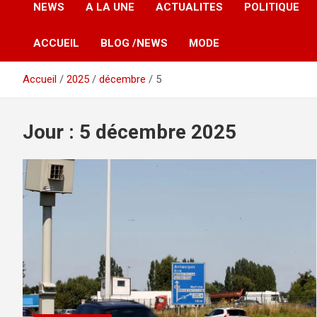
NEWS
A LA UNE
ACTUALITES
POLITIQUE
ACCUEIL
BLOG /NEWS
MODE
Accueil
2025
décembre
5
Jour :
5 décembre 2025