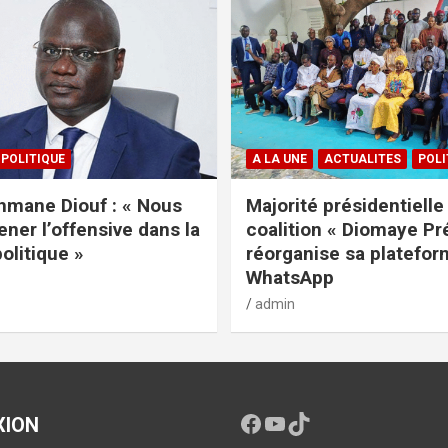
POLITIQUE
A LA UNE
ACTUALITES
POLI
mane Diouf : « Nous
Majorité présidentielle 
ener l’offensive dans la
coalition « Diomaye Pr
politique »
réorganise sa platefo
WhatsApp
admin
XION