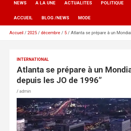
NEWS
A LA UNE
ACTUALITES
POLITIQUE
ACCUEIL
BLOG /NEWS
MODE
Accueil
2025
décembre
5
Atlanta se prépare à un Mondial 
INTERNATIONAL
Atlanta se prépare à un Mondial 
depuis les JO de 1996”
admin