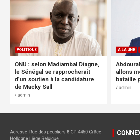
POLITIQUE
A LA UNE
ONU : selon Madiambal Diagne,
Abdourah
le Sénégal se rapprocherait
allons m
d’un soutien à la candidature
bataille 
de Macky Sall
admin
admin
Adresse :Rue des peupliers 8 CP 4460 Grâce
CONNE
Hollogne Liège Belgique