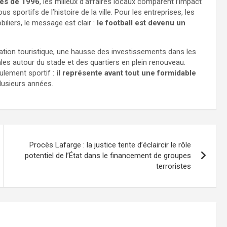
es de 1996
, les milieux d’affaires locaux comparent l’impact
 sportifs de l’histoire de la ville. Pour les entreprises, les
iliers, le message est clair :
le football est devenu un
tation touristique, une hausse des investissements dans les
les autour du stade et des quartiers en plein renouveau.
ulement sportif :
il représente avant tout une formidable
lusieurs années.
Procès Lafarge : la justice tente d’éclaircir le rôle
potentiel de l’État dans le financement de groupes
terroristes