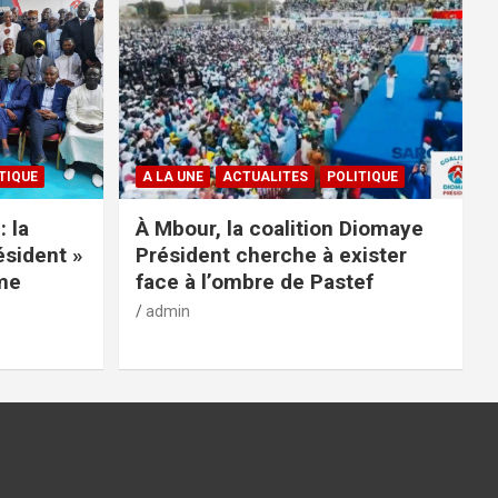
TIQUE
A LA UNE
ACTUALITES
POLITIQUE
: la
À Mbour, la coalition Diomaye
ésident »
Président cherche à exister
rme
face à l’ombre de Pastef
admin