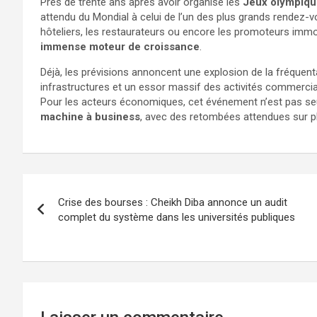
Près de trente ans après avoir organisé les
Jeux olympiqu
attendu du Mondial à celui de l’un des plus grands rendez-vous
hôteliers, les restaurateurs ou encore les promoteurs immob
immense moteur de croissance
.
Déjà, les prévisions annoncent une explosion de la fréquen
infrastructures et un essor massif des activités commercia
Pour les acteurs économiques, cet événement n’est pas se
machine à business
, avec des retombées attendues sur p
Crise des bourses : Cheikh Diba annonce un audit
complet du système dans les universités publiques