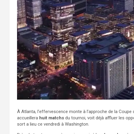
À Atlanta, l’effervescence monte à l’approche de la Coupe d
accueillera
huit matchs
du tournoi, voit déjà affluer les op
sort a lieu ce vendredi à Washington.