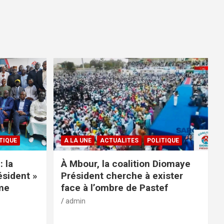
TIQUE
A LA UNE
ACTUALITES
POLITIQUE
: la
À Mbour, la coalition Diomaye
ésident »
Président cherche à exister
rme
face à l’ombre de Pastef
admin