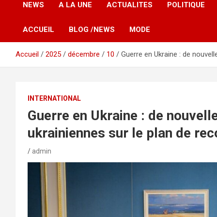
NEWS
A LA UNE
ACTUALITES
POLITIQUE
ACCUEIL
BLOG /NEWS
MODE
Accueil
2025
décembre
10
Guerre en Ukraine : de nouvel
INTERNATIONAL
Guerre en Ukraine : de nouvel
ukrainiennes sur le plan de re
admin