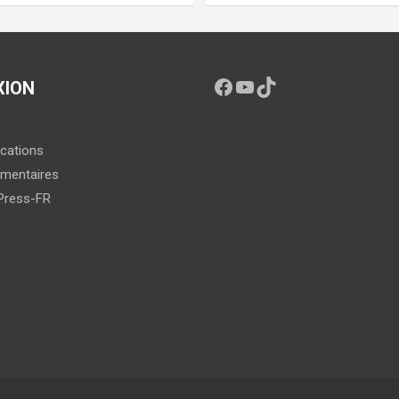
XION
ications
mentaires
Press-FR