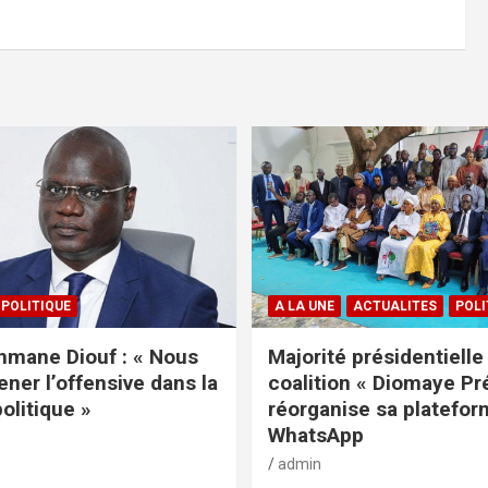
POLITIQUE
A LA UNE
ACTUALITES
POLI
mane Diouf : « Nous
Majorité présidentielle 
ener l’offensive dans la
coalition « Diomaye Pr
politique »
réorganise sa platefo
WhatsApp
admin