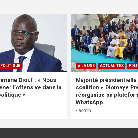
POLITIQUE
A LA UNE
ACTUALITES
POLI
mane Diouf : « Nous
Majorité présidentielle 
ener l’offensive dans la
coalition « Diomaye Pr
politique »
réorganise sa platefo
WhatsApp
admin