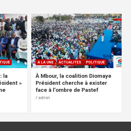
TIQUE
A LA UNE
ACTUALITES
POLITIQUE
: la
À Mbour, la coalition Diomaye
ésident »
Président cherche à exister
rme
face à l’ombre de Pastef
admin