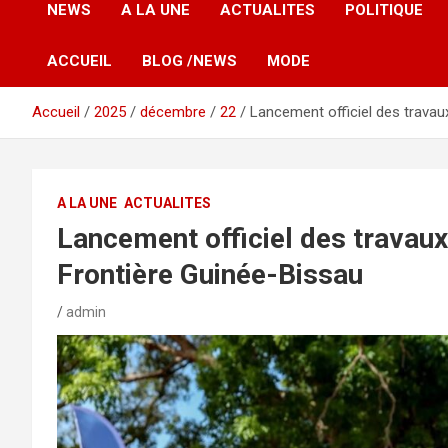
NEWS
A LA UNE
ACTUALITES
POLITIQUE
ACCUEIL
BLOG /NEWS
MODE
Accueil
2025
décembre
22
Lancement officiel des travau
A LA UNE
ACTUALITES
Lancement officiel des travaux
Frontière Guinée-Bissau
admin