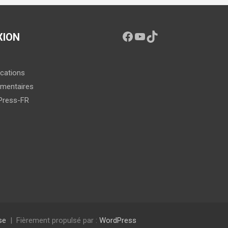
XION
ications
mentaires
Press-FR
se
Fièrement propulsé par :
WordPress