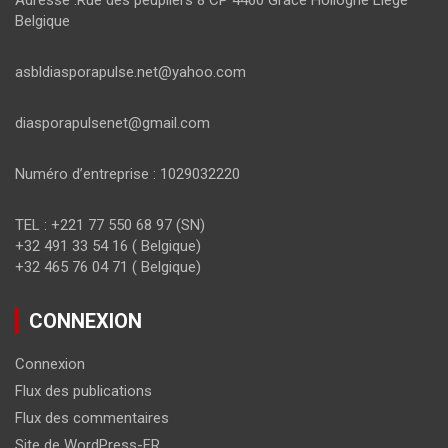
Adresse :Rue des peupliers 8 CP 4460 Grâce Hollogne Liège
Belgique
asbldiasporapulse.net@yahoo.com
diasporapulsenet@gmail.com
Numéro d’entreprise : 1029032220
TEL : +221 77 550 68 97 (SN)
+32 491 33 54 16 ( Belgique)
+32 465 76 04 71 ( Belgique)
CONNEXION
Connexion
Flux des publications
Flux des commentaires
Site de WordPress-FR