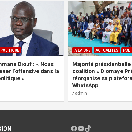
POLITIQUE
A LA UNE
ACTUALITES
POLI
mane Diouf : « Nous
Majorité présidentielle 
ener l’offensive dans la
coalition « Diomaye Pr
politique »
réorganise sa platefo
WhatsApp
admin
XION