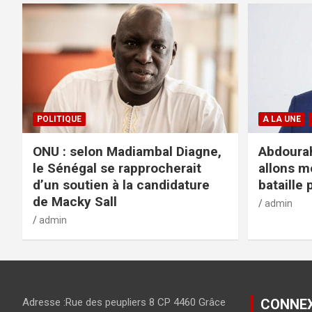
POLITIQUE
A LA UNE
ONU : selon Madiambal Diagne,
Abdourah
le Sénégal se rapprocherait
allons m
d’un soutien à la candidature
bataille 
de Macky Sall
admin
admin
Adresse :Rue des peupliers 8 CP 4460 Grâce
CONNE