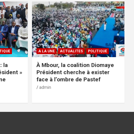
TIQUE
A LA UNE
ACTUALITES
POLITIQUE
: la
À Mbour, la coalition Diomaye
ésident »
Président cherche à exister
rme
face à l’ombre de Pastef
admin