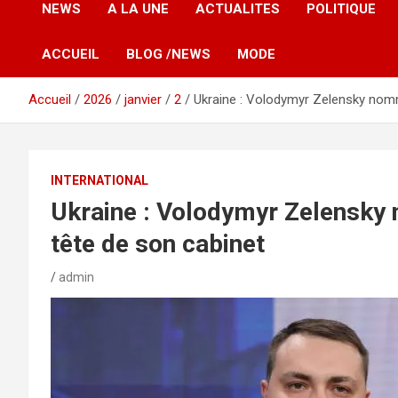
NEWS
A LA UNE
ACTUALITES
POLITIQUE
ACCUEIL
BLOG /NEWS
MODE
Accueil
2026
janvier
2
Ukraine : Volodymyr Zelensky nomm
INTERNATIONAL
Ukraine : Volodymyr Zelensky
tête de son cabinet
admin