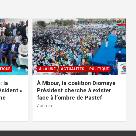
TIQUE
A LA UNE
ACTUALITES
POLITIQUE
: la
À Mbour, la coalition Diomaye
ésident »
Président cherche à exister
rme
face à l’ombre de Pastef
admin