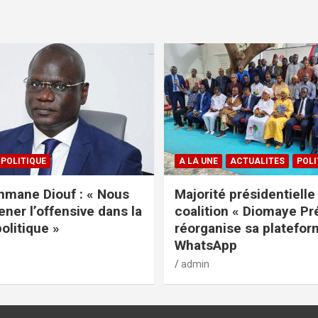
POLITIQUE
A LA UNE
ACTUALITES
POLI
mane Diouf : « Nous
Majorité présidentielle 
ener l’offensive dans la
coalition « Diomaye Pr
politique »
réorganise sa platefo
WhatsApp
admin