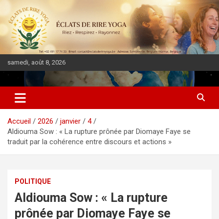
samedi, août 8, 2026
DIASPORA PULSE
Accueil
2026
janvier
4
Aldiouma Sow : « La rupture prônée par Diomaye Faye se
traduit par la cohérence entre discours et actions »
POLITIQUE
Aldiouma Sow : « La rupture
prônée par Diomaye Faye se