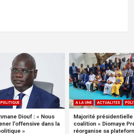
POLITIQUE
A LA UNE
ACTUALITES
POLI
mane Diouf : « Nous
Majorité présidentielle 
ener l’offensive dans la
coalition « Diomaye Pr
politique »
réorganise sa platefo