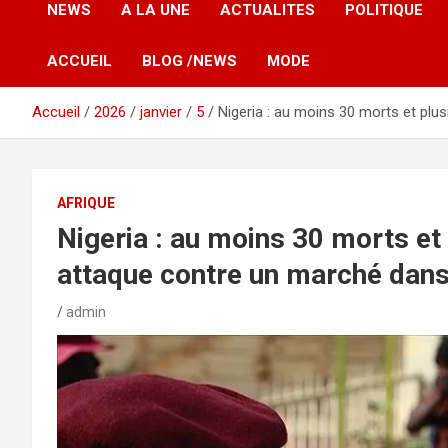
NEWS
A LA UNE
ACTUALITES
POLITIQUE
ACCUEIL
BLOG /NEWS
MODE
Accueil
2026
janvier
5
Nigeria : au moins 30 morts et plus
AFRIQUE
Nigeria : au moins 30 morts et 
attaque contre un marché dans 
admin