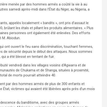
rtrière menée par des hommes armés a coûté la vie à au
tres samedi après-midi dans l’État du Niger, au Nigeria, a
lants, appelés localement « bandits », ont pris d’assaut le
brûlant les étals et pillant les produits alimentaires. « Plus
ertaines personnes ont également été enlevées. Des efforts
é M. Abiodun.
qui ont ouvert le feu sans discrimination, touchant femmes,
ces de sécurité depuis le début des attaques. Nous sommes
qui a été blessé en tentant de fuir.
ébuté vendredi dans les villages voisins d’Agwarra et de
ommunautés de Chukama et de Shanga, situées à proximité,
otal de morts pourrait atteindre 40.
ement par des hommes armés de plus de 300 enfants et
tat, victimes qui avaient été libérées après près d’un mois
crudescence du banditisme, avec des groupes armés