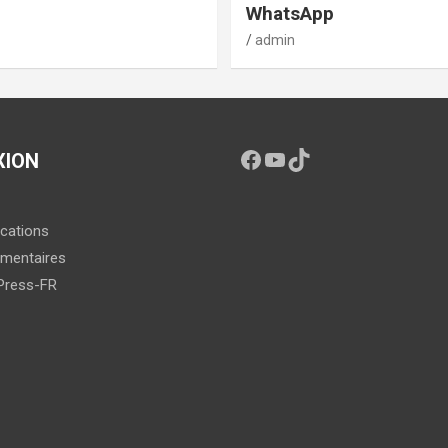
WhatsApp
admin
XION
ications
mentaires
Press-FR