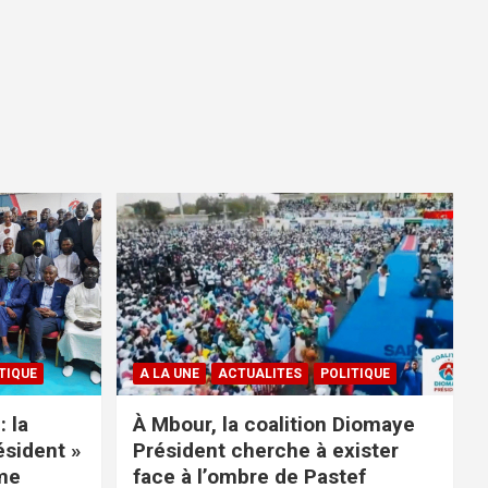
TIQUE
A LA UNE
ACTUALITES
POLITIQUE
: la
À Mbour, la coalition Diomaye
ésident »
Président cherche à exister
rme
face à l’ombre de Pastef