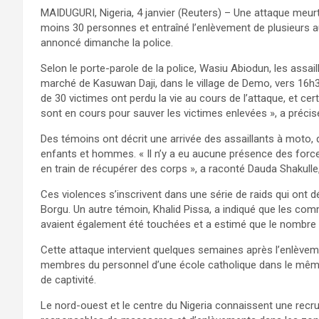
MAIDUGURI, Nigeria, 4 janvier (Reuters) – Une attaque meu
moins 30 personnes et entraîné l’enlèvement de plusieurs au
annoncé dimanche la police.
Selon le porte-parole de la police, Wasiu Abiodun, les assail
marché de Kasuwan Daji, dans le village de Demo, vers 16h30, 
de 30 victimes ont perdu la vie au cours de l’attaque, et c
sont en cours pour sauver les victimes enlevées », a précis
Des témoins ont décrit une arrivée des assaillants à moto, 
enfants et hommes. « Il n’y a eu aucune présence des for
en train de récupérer des corps », a raconté Dauda Shakulle, 
Ces violences s’inscrivent dans une série de raids qui ont d
Borgu. Un autre témoin, Khalid Pissa, a indiqué que les c
avaient également été touchées et a estimé que le nombre t
Cette attaque intervient quelques semaines après l’enlèv
membres du personnel d’une école catholique dans le même É
de captivité.
Le nord-ouest et le centre du Nigeria connaissent une re