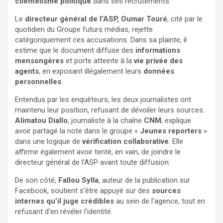
clientélisme politique
dans ses recrutements.
Le
directeur général de l’ASP, Oumar Touré
, cité par le
quotidien du Groupe futurs médias, rejette
catégoriquement ces accusations. Dans sa plainte, il
estime que le document diffuse des
informations
mensongères
et porte atteinte à la
vie privée des
agents
, en exposant illégalement leurs
données
personnelles
.
Entendus par les enquêteurs, les deux journalistes ont
maintenu leur position, refusant de dévoiler leurs sources.
Alimatou Diallo
, journaliste à la chaîne
CNM
, explique
avoir partagé la note dans le groupe «
Jeunes reporters
»
dans une logique de
vérification collaborative
. Elle
affirme également avoir tenté, en vain, de joindre le
directeur général de l’ASP avant toute diffusion.
De son côté,
Fallou Sylla
, auteur de la publication sur
Facebook, soutient s’être appuyé sur des
sources
internes qu’il juge crédibles
au sein de l’agence, tout en
refusant d’en révéler l’identité.