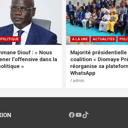
POLITIQUE
A LA UNE
ACTUALITES
POLI
mane Diouf : « Nous
Majorité présidentielle 
ener l’offensive dans la
coalition « Diomaye Pr
politique »
réorganise sa platefo
WhatsApp
admin
XION