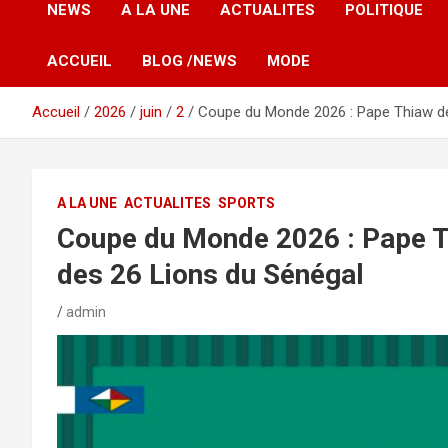
NEWS
A LA UNE
ACTUALITES
POLITIQUE
ACCUEIL
BLOG /NEWS
MODE
Accueil
2026
juin
2
Coupe du Monde 2026 : Pape Thiaw dévo
A LA UNE
ACTUALITES
SPORTS
Coupe du Monde 2026 : Pape Thi
des 26 Lions du Sénégal
admin