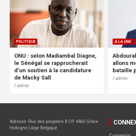
POLITIQUE
A LA UNE
ONU : selon Madiambal Diagne,
Abdourah
le Sénégal se rapprocherait
allons m
d’un soutien à la candidature
bataille 
de Macky Sall
admin
admin
Adresse :Rue des peupliers 8 CP 4460 Grâce
CONNE
Hollogne Liège Belgique
Connexion