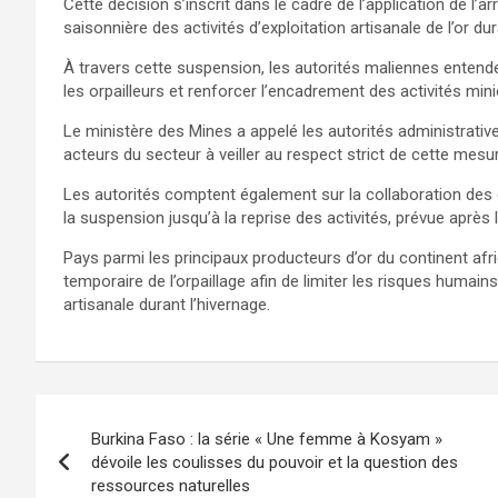
Cette décision s’inscrit dans le cadre de l’application de l’arrê
saisonnière des activités d’exploitation artisanale de l’or dur
À travers cette suspension, les autorités maliennes entenden
les orpailleurs et renforcer l’encadrement des activités min
Le ministère des Mines a appelé les autorités administrativ
acteurs du secteur à veiller au respect strict de cette mesure
Les autorités comptent également sur la collaboration des ex
la suspension jusqu’à la reprise des activités, prévue après
Pays parmi les principaux producteurs d’or du continent afri
temporaire de l’orpaillage afin de limiter les risques humain
artisanale durant l’hivernage.
Burkina Faso : la série « Une femme à Kosyam »
dévoile les coulisses du pouvoir et la question des
ressources naturelles