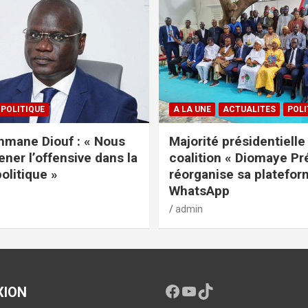
POLITIQUE
A LA UNE
ACTUALITES
POLI
mane Diouf : « Nous
Majorité présidentielle 
ener l’offensive dans la
coalition « Diomaye Pr
politique »
réorganise sa platefo
WhatsApp
admin
XION