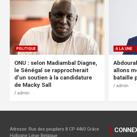
POLITIQUE
A LA UNE
ONU : selon Madiambal Diagne,
Abdourah
le Sénégal se rapprocherait
allons m
d’un soutien à la candidature
bataille 
de Macky Sall
admin
admin
Adresse :Rue des peupliers 8 CP 4460 Grâce
CONNE
Hollogne Liège Belgique