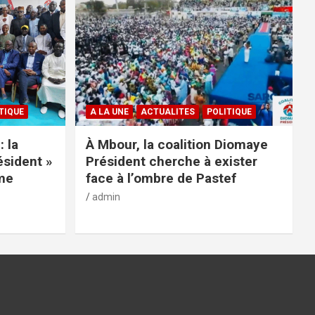
TIQUE
A LA UNE
ACTUALITES
POLITIQUE
: la
À Mbour, la coalition Diomaye
ésident »
Président cherche à exister
rme
face à l’ombre de Pastef
admin