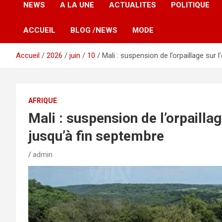
NEWS
A LA UNE
ACTUALITES
POLITIQUE
ACCUEIL
BLOG /NEWS
MODE
Accueil
2026
juin
10
Mali : suspension de l’orpaillage sur 
AFRIQUE
Mali : suspension de l’orpaillag
jusqu’à fin septembre
admin