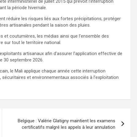
té interministériel de juillet 2015 qui prévoit l’interruption
ant la période hivernale.
t réduire les risques liés aux fortes précipitations, protéger
ières artisanales pendant la saison des pluies.
es et coutumières, les médias ainsi que l’ensemble des
 sur tout le territoire national.
ploitants artisanaux afin d’assurer l’application effective de
 le 30 septembre 2026.
cain, le Mali applique chaque année cette interruption
s, sécuritaires et environnementaux associés à l’exploitation
Belgique : Valérie Glatigny maintient les examens
certificatifs malgré les appels à leur annulation