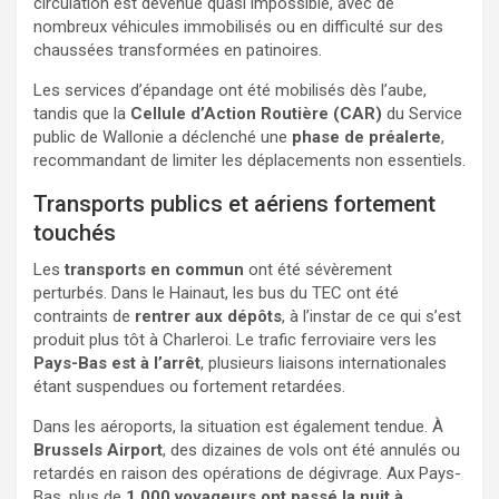
circulation est devenue quasi impossible, avec de
nombreux véhicules immobilisés ou en difficulté sur des
chaussées transformées en patinoires.
Les services d’épandage ont été mobilisés dès l’aube,
tandis que la
Cellule d’Action Routière (CAR)
du Service
public de Wallonie a déclenché une
phase de préalerte
,
recommandant de limiter les déplacements non essentiels.
Transports publics et aériens fortement
touchés
Les
transports en commun
ont été sévèrement
perturbés. Dans le Hainaut, les bus du TEC ont été
contraints de
rentrer aux dépôts
, à l’instar de ce qui s’est
produit plus tôt à Charleroi. Le trafic ferroviaire vers les
Pays-Bas est à l’arrêt
, plusieurs liaisons internationales
étant suspendues ou fortement retardées.
Dans les aéroports, la situation est également tendue. À
Brussels Airport
, des dizaines de vols ont été annulés ou
retardés en raison des opérations de dégivrage. Aux Pays-
Bas, plus de
1.000 voyageurs ont passé la nuit à