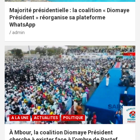
Majorité présidentielle : la coalition « Diomaye
Président » réorganise sa plateforme
WhatsApp
admin
A LA UNE
ACTUALITES
POLITIQUE
À Mbour, la coalition Diomaye Président
cherche à exister face à l’ombre de Pastef